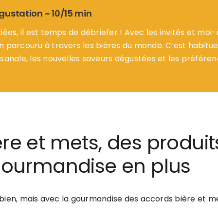
égustation ~ 10/15 min
iées, il est temps de débriefer ! Avec les invités et mo
n parcouru à travers les bières du monde. C’est habitu
sanale, les nouvelles saveurs dégustées et les préféren
re et mets, des produit
 gourmandise en plus
bien, mais avec la gourmandise des accords bière et me