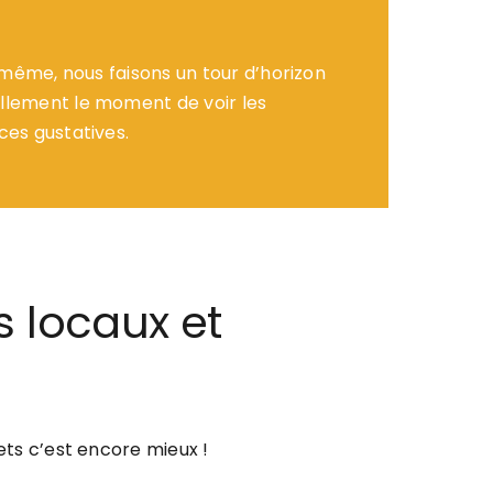
i-même, nous faisons un tour d’horizon
ellement le moment de voir les
ces gustatives.
s locaux et
ts c’est encore mieux !