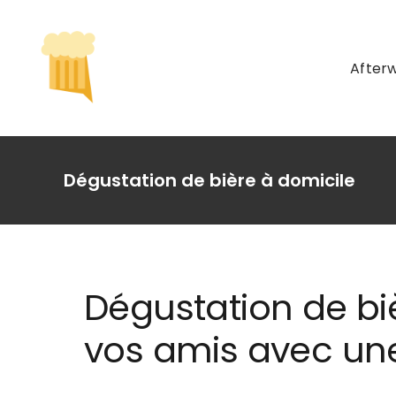
Passer
au
contenu
After
Dégustation de bière à domicile
Dégustation de biè
vos amis avec une 