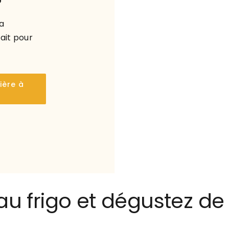
?
a
fait pour
ière à
au frigo et dégustez de 