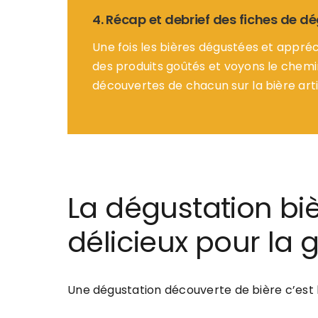
4. Récap et debrief des fiches de d
Une fois les bières dégustées et appréc
des produits goûtés et voyons le chemi
découvertes de chacun sur la bière arti
La dégustation biè
délicieux pour la
Une dégustation découverte de bière c’est 