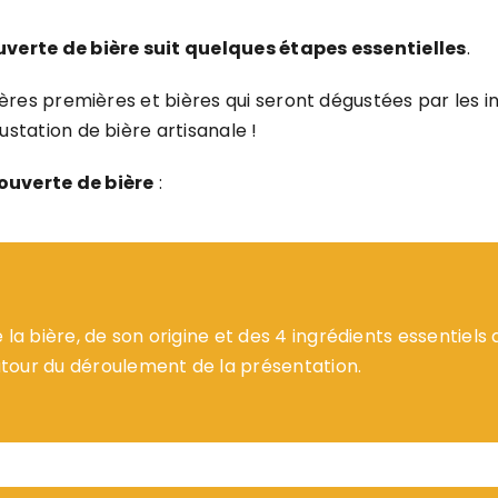
verte de bière suit quelques étapes essentielles
.
ères premières et bières qui seront dégustées par les inv
station de bière artisanale !
ouverte de bière
:
 la bière, de son origine et des 4 ingrédients essentiel
tour du déroulement de la présentation.