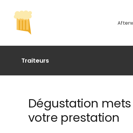
Passer
au
contenu
After
Traiteurs
Dégustation mets e
votre prestation