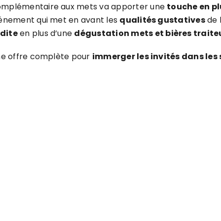
complémentaire aux mets va apporter une
touche en pl
vénement qui met en avant les
qualités gustatives
de 
dite
en plus d’une
dégustation mets et bières traite
une offre complète pour
immerger les invités dans les