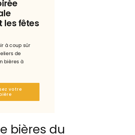
irée
ale
 les fêtes
sir à coup sûr
eliers de
n bières à
sez votre
bière
de bières du